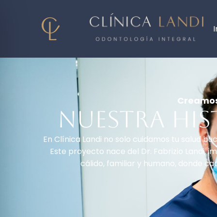
I
Creamos 
Nuestra his
En Clínica Landi no solo cuidamos tu salud 
Este proyecto nace del Dr. Fabrizio Landi, i
cálido, familiar y humano, donde c