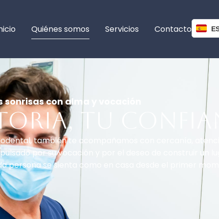
nicio
Quiénes somos
Servicios
Contacto
E
sonrisas con alma y vocación
toria, tu confi
bucodental, también te acompañamos con cercanía, atenci
mpulsado por su vocación y por el deseo de construir un lu
ada persona se sienta como en casa desde el primer mom