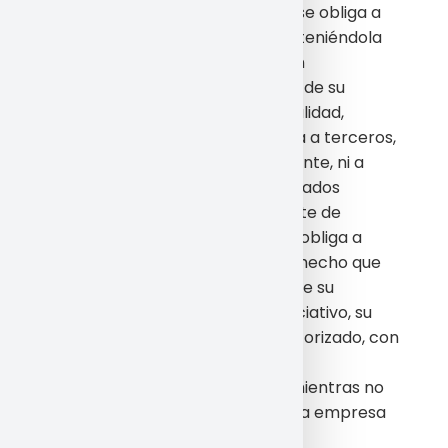
proporcionara una contraseña, se obliga a
usarla de manera diligente, manteniéndola
en todo momento en secreto. En
consecuencia, será responsable de su
adecuada custodia y confidencialidad,
comprometiéndose a no cederla a terceros,
de manera temporal o permanente, ni a
permitir el acceso a los mencionados
servicios y/o contenidos por parte de
personas ajenas. Igualmente, se obliga a
notificar a la sociedad cualquier hecho que
pueda suponer un uso indebido de su
contraseña, como, a título enunciativo, su
robo, extravío o el acceso no autorizado, con
el fin de proceder a su inmediata
cancelación. En consecuencia, mientras no
efectúe la notificación anterior, la empresa
quedará eximida de cualquier