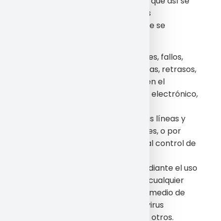
generar tales perjuicios, siempre que así se
notifique. En especial no seremos
responsables de los perjuicios que se
pudieran derivar, entre otros, de:
Interferencias, interrupciones, fallos,
omisiones, averías telefónicas, retrasos,
bloqueos o desconexiones en el
funcionamiento del sistema electrónico,
motivadas por deficiencias,
sobrecargas y errores en las líneas y
redes de telecomunicaciones, o por
cualquier otra causa ajena al control de
la empresa.
Intromisiones ilegítimas mediante el uso
de programas malignos de cualquier
tipo y a través de cualquier medio de
comunicación, tales como virus
informáticos o cualesquiera otros.