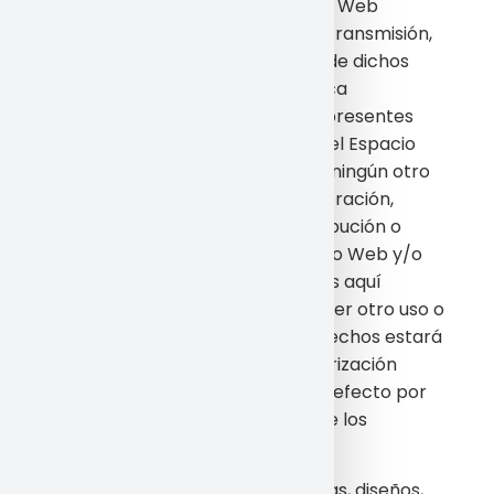
ningún caso el acceso al Espacio Web
implica ningún tipo de renuncia, transmisión,
licencia o cesión total ni parcial de dichos
derechos, salvo que se establezca
expresamente lo contrario. Las presentes
Condiciones Generales de Uso del Espacio
Web no confieren a los Usuarios ningún otro
derecho de utilización, RRHH, alteración,
explotación, reproducción, distribución o
comunicación pública del Espacio Web y/o
de sus Contenidos distintos de los aquí
expresamente previstos. Cualquier otro uso o
explotación de cualesquiera derechos estará
sujeto a la previa y expresa autorización
específicamente otorgada a tal efecto por
la empresa o el tercero titular de los
derechos afectados.
Los contenidos, textos, fotografías, diseños,