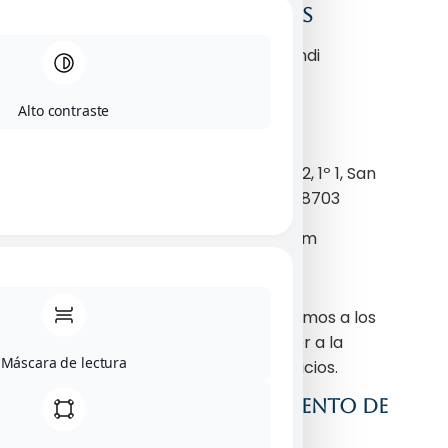
1. DATOS IDENTIFICATIVOS
Denominación social: Fabrizio Landi
Nombre comercial: Clínica Landi
Alto contraste
CIF: Y2627685H
Domicilio: calle Juan de Herrera 12, 1º 1, San
Sebastián de los Reyes, Madrid, 28703
e-mail: dr.fabriziolandi@gmail.com
2. OBJETO
A través del Sitio Web, les ofrecemos a los
Usuarios la posibilidad de acceder a la
Máscara de lectura
información sobre nuestros servicios.
3. PRIVACIDAD Y TRATAMIENTO DE
DATOS