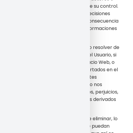
circunstancias que están fuera de su control.
No se hace responsable de las decisiones
que pudieran adoptarse como consecuencia
del acceso a los contenidos o informaciones
ofrecidas.
Se podrá interrumpir el servicio, o resolver de
modo inmediato la relación con el Usuario, si
se detecta que un uso de su Espacio Web, o
de cualquiera de los servicios ofertados en el
mismo, es contrario a las presentes
Condiciones Generales de Uso. No nos
hacemos responsables por daños, perjuicios,
pérdidas, reclamaciones o gastos derivados
del uso del Espacio Web.
Únicamente será responsable de eliminar, lo
antes posible, los contenidos que puedan