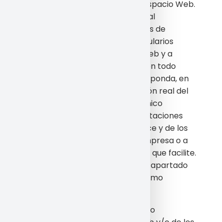
precisen para acceder al Espacio Web.
Facilitar información veraz al
cumplimentar con sus datos de
carácter personal los formularios
contenidos en el Espacio Web y a
mantenerlos actualizados en todo
momento de forma que responda, en
cada momento, a la situación real del
Usuario. El Usuario será el único
responsable de las manifestaciones
falsas o inexactas que realice y de los
perjuicios que cause a la empresa o a
terceros por la información que facilite.
No obstante lo establecido en el apartado
anterior el Usuario deberá asimismo
abstenerse de:
Hacer un uso no autorizado o