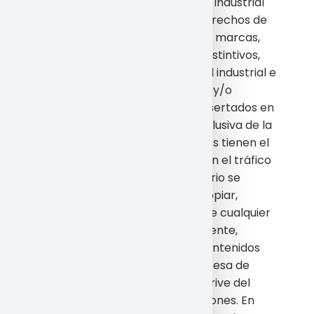
signos susceptibles de utilización industrial
y/o comercial están sujetos a derechos de
Propiedad Intelectual y todas las marcas,
nombres comerciales o signos distintivos,
todos los derechos de propiedad industrial e
intelectual, sobre los contenidos y/o
cualesquiera otros elementos insertados en
el página, que son propiedad exclusiva de la
empresa y/o de terceros, quienes tienen el
derecho exclusivo de utilizarlos en el tráfico
económico. Por todo ello el Usuario se
compromete a no reproducir, copiar,
distribuir, poner a disposición o de cualquier
otra forma comunicar públicamente,
transformar o modificar tales contenidos
manteniendo indemne a la empresa de
cualquier reclamación que se derive del
incumplimiento de tales obligaciones. En