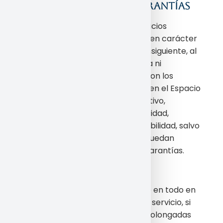
10. DECLARACIONES Y GARANTÍAS
En general, los contenidos y servicios
ofrecidos en el Espacio Web tienen carácter
meramente informativo. Por consiguiente, al
ofrecerlos, no se otorga garantía ni
declaración alguna en relación con los
contenidos y servicios ofrecidos en el Espacio
web, incluyendo, a título enunciativo,
garantías de licitud, fiabilidad, utilidad,
veracidad, exactitud, o comerciabilidad, salvo
en la medida en que por ley no puedan
excluirse tales declaraciones y garantías.
11. FUERZA MAYOR
La empresa no será responsable en todo en
caso de imposibilidad de prestar servicio, si
ésta se debe a interrupciones prolongadas