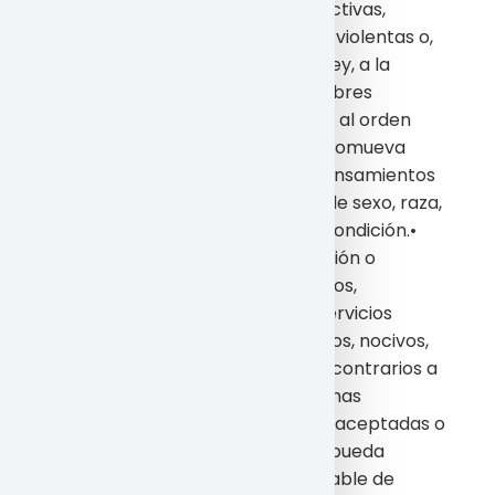
promueva actuaciones delictivas,
denigratorias, difamatorias, violentas o,
en general, contrarias a la ley, a la
moral, a las buenas costumbres
generalmente aceptadas o al orden
público.• Induzca, incite o promueva
actuaciones, actitudes o pensamientos
discriminatorios por razón de sexo, raza,
religión, creencias, edad o condición.•
Incorpore, ponga a disposición o
permita acceder a productos,
elementos, mensajes y/o servicios
delictivos, violentos, ofensivos, nocivos,
degradantes o, en general, contrarios a
la ley, a la moral y a las buenas
costumbres generalmente aceptadas o
al orden público. Induzca o pueda
inducir a un estado inaceptable de