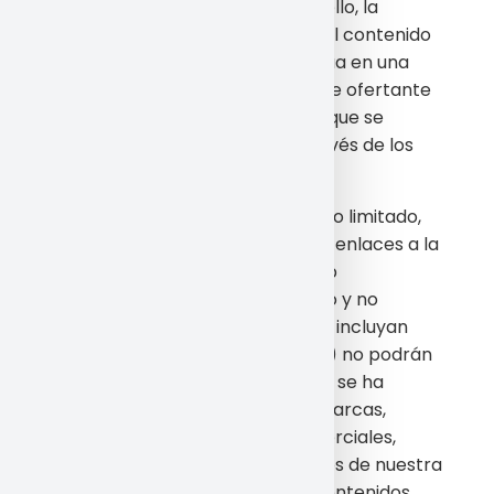
patrocinadoras. Conforme con ello, la
sociedad no se responsabiliza del contenido
de dichos Espacios web, ni se sitúa en una
posición de garante ni/o de parte ofertante
de los servicios y/o información que se
puedan ofrecer a terceros a través de los
enlaces de terceros.
Se concede al Usuario un derecho limitado,
revocable y no exclusivo a crear enlaces a la
página principal del Espacio Web
exclusivamente para uso privado y no
comercial. Los Espacios web que incluyan
enlace a nuestro Espacio Web (i) no podrán
falsear su relación ni afirmar que se ha
autorizado tal enlace, ni incluir marcas,
denominaciones, nombres comerciales,
logotipos u otros signos distintivos de nuestra
sociedad; (ii) no podrán incluir contenidos