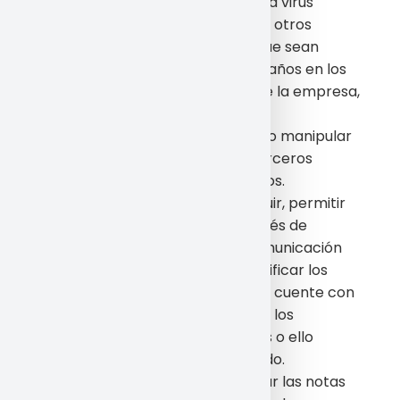
Introducir o difundir en la red virus
informáticos o cualesquiera otros
sistemas físicos o lógicos que sean
susceptibles de provocar daños en los
sistemas físicos o lógicos de la empresa,
proveedores o de terceros.
Intentar acceder, utilizar y/o manipular
los datos de la empresa, terceros
proveedores y otros Usuarios.
Reproducir o copiar, distribuir, permitir
el acceso del público a través de
cualquier modalidad de comunicación
pública, transformar o modificar los
contenidos, a menos que se cuente con
la autorización del titular de los
correspondientes derechos o ello
resulte legalmente permitido.
Suprimir, ocultar o manipular las notas