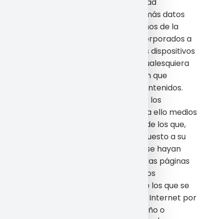
sobre derechos de propiedad
intelectual o industrial y demás datos
identificativos de los derechos de la
empresa o de terceros incorporados a
los contenidos, así como los dispositivos
técnicos de protección o cualesquiera
mecanismos de información que
puedan insertarse en los contenidos.
Obtener e intentar obtener los
contenidos empleando para ello medios
o procedimientos distintos de los que,
según los casos, se hayan puesto a su
disposición a este efecto o se hayan
indicado expresamente en las páginas
web donde se encuentren los
contenidos o, en general, de los que se
empleen habitualmente en Internet por
no entrañar un riesgo de daño o