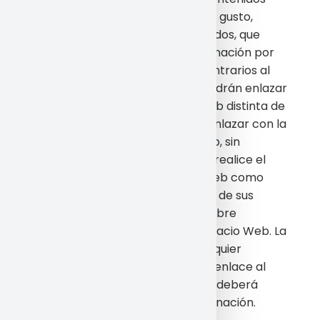
que puedan considerarse de mal gusto,
obscenos, ofensivos, controvertidos, que
inciten a la violencia o la discriminación por
razón de sexo, raza o religión, contrarios al
orden público o ilícitos; (iii) no podrán enlazar
a ninguna página del Espacio Web distinta de
la página principal; (iv) deberá enlazar con la
propia dirección del Espacio Web, sin
permitir que el Espacio web que realice el
enlace reproduzca el Espacio Web como
parte de su web o dentro de uno de sus
“frames” o crear un “browser” sobre
cualquiera de las páginas del Espacio Web. La
empresa podrá solicitar, en cualquier
momento, que elimine cualquier enlace al
Espacio Web, después de lo cual deberá
proceder de inmediato a su eliminación.