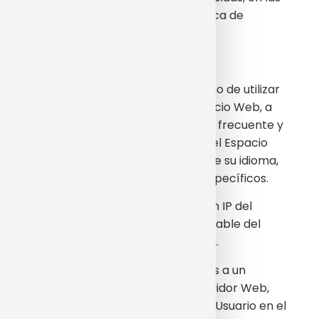
condiciones definidas en la Política de
Privacidad.
9. COOKIES
La empresa se reserva el derecho de utilizar
la tecnología “cookie” en el Espacio Web, a
fin de reconocerlo como Usuario frecuente y
personalizar el uso que realice del Espacio
Web mediante la preselección de su idioma,
o contenidos más deseados o específicos.
Las cookies recopilan la dirección IP del
usuario siendo Google el responsable del
tratamiento de esta información.
Las cookies son ficheros enviados a un
navegador, por medio de un servidor Web,
para registrar la navegación del Usuario en el