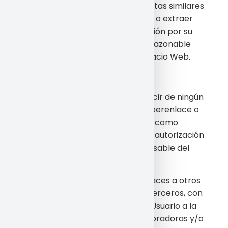
“spiders”, “crawlers” o herramientas similares
empleadas con el fin de recabar o extraer
datos o de cualquier otra actuación por su
parte que imponga una carga irrazonable
sobre el funcionamiento del Espacio Web.
7. HIPERVÍNCULOS
El Usuario se obliga a no reproducir de ningún
modo, ni siquiera mediante un hiperenlace o
hipervínculo, el Espacio Web, así como
ninguno de sus contenidos, salvo autorización
expresa y por escrito del responsable del
fichero.
El Espacio Web puede incluir enlaces a otros
espacios web, gestionados por terceros, con
objeto de facilitar el acceso del Usuario a la
información de empresas colaboradoras y/o