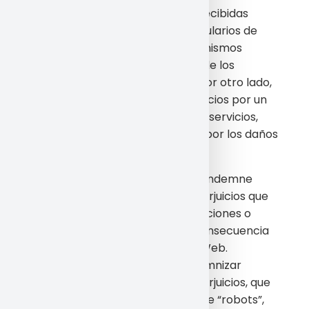
informaciones que puedan ser recibidas
como consecuencia de los formularios de
recogida de datos, estando los mismos
únicamente para la prestación de los
servicios de consultas y dudas. Por otro lado,
en caso de causar daños y perjuicios por un
uso ilícito o incorrecto de dichos servicios,
podrá ser el Usuario reclamado por los daños
o perjuicios causados.
Usted mantendrá a la empresa indemne
frente a cualesquiera daños y perjuicios que
se deriven de reclamaciones, acciones o
demandas de terceros como consecuencia
de su acceso o uso del Espacio Web.
Asimismo, usted se obliga a indemnizar
frente a cualesquiera daños y perjuicios, que
se deriven del uso por su parte de “robots”,