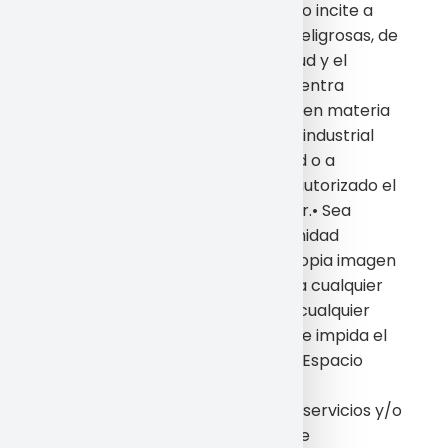
ansiedad o temor.• Induzca o incite a
involucrarse en prácticas peligrosas, de
riesgo o nocivas para la salud y el
equilibrio psíquico.• Se encuentra
protegido por la legislación en materia
de protección intelectual o industrial
perteneciente a la sociedad o a
terceros sin que haya sido autorizado el
uso que se pretenda realizar.• Sea
contrario al honor, a la intimidad
personal y familiar o a la propia imagen
de las personas.• Constituya cualquier
tipo de publicidad.• Incluya cualquier
tipo de virus o programa que impida el
normal funcionamiento del Espacio
Web.
Si para acceder a algunos de los servicios y/o
contenidos del Espacio Web, se le