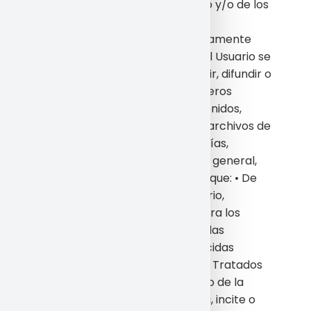
inutilización del Espacio web y/o de los
contenidos.
En particular, y a título meramente
indicativo y no exhaustivo, el Usuario se
compromete a no transmitir, difundir o
poner a disposición de terceros
informaciones, datos, contenidos,
mensajes, gráficos, dibujos, archivos de
sonido y/o imagen, fotografías,
grabaciones, software y, en general,
cualquier clase de material que: • De
cualquier forma sea contrario,
menosprecie o atente contra los
derechos fundamentales y las
libertades públicas reconocidas
constitucionalmente, en los Tratados
Internacionales y en el resto de la
legislación vigente.• Induzca, incite o