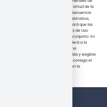
de las presentes Condiciones Generales de
Uso resultara inexigible o nula en virtud de la
legislación aplicable o como consecuencia
de una resolución judicial o administrativa,
dicha inexigibilidad o nulidad no hará que las
presentes Condiciones Generales de Uso
resulten inexigibles o nulas en su conjunto. En
dichos casos, la empresa procederá a la
modificación o sustitución de dicha
estipulación por otra que sea válida y exigible
y que, en la medida de lo posible, consiga el
objetivo y pretensión reflejados en la
estipulación original.