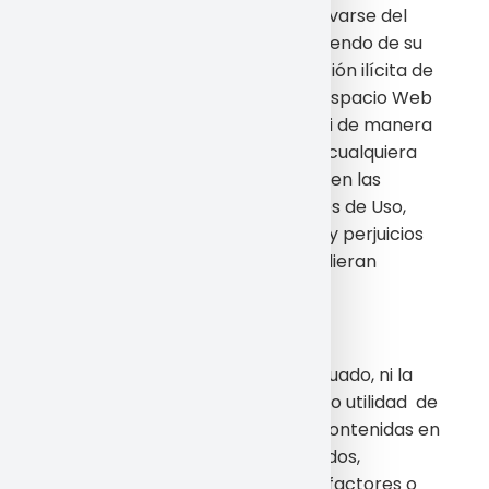
responsabilidad que pudiera derivarse del
uso indebido de su contraseña, siendo de su
responsabilidad cualquier utilización ilícita de
los contenidos y/o servicios del Espacio Web
por cualquier tercero ilegítimo. Si de manera
negligente o dolosa incumpliera cualquiera
de las obligaciones establecidas en las
presentes Condiciones Generales de Uso,
responderá por todos los daños y perjuicios
que de dicho incumplimiento pudieran
derivarse para la empresa.
6. RESPONSABILIDADES
No se garantiza el acceso continuado, ni la
correcta visualización, descarga o utilidad de
los elementos e informaciones contenidas en
la web que puedan verse impedidos,
dificultados o interrumpidos por factores o