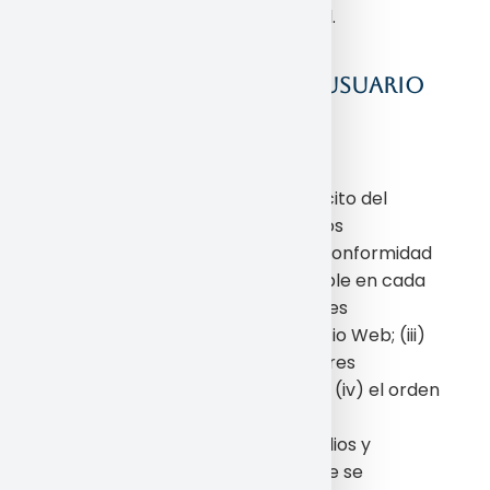
propiedad intelectual e industrial.
5. OBLIGACIONES Y
RESPONSABILIDADES DEL USUARIO
DEL ESPACIO WEB
El Usuario se compromete a:
Hacer un uso adecuado y lícito del
Espacio Web así como de los
contenidos y servicios, de conformidad
con: (i) la legislación aplicable en cada
momento; (ii) las Condiciones
Generales de Uso del Espacio Web; (iii)
la moral y buenas costumbres
generalmente aceptadas y (iv) el orden
público.
Proveerse de todos los medios y
requerimientos técnicos que se