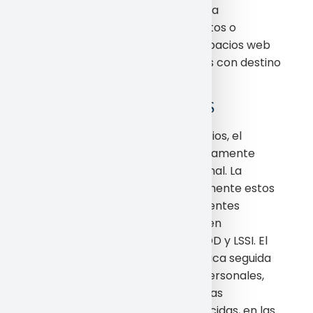
La empresa no puede controlar la
información, contenidos, productos o
servicios facilitados por otros Espacios web
que tengan establecidos enlaces con destino
al Espacio Web.
8. PROTECCIÓN DE DATOS
Para utilizar algunos de los Servicios, el
Usuario debe proporcionar previamente
ciertos datos de carácter personal. La
empresa tratará automatizadamente estos
datos y aplicará las correspondientes
medidas de seguridad, todo ello en
cumplimiento del RGPD, LOPDGDD y LSSI. El
Usuario puede acceder a la política seguida
en el tratamiento de los datos personales,
así como el establecimiento de las
finalidades previamente establecidas, en las