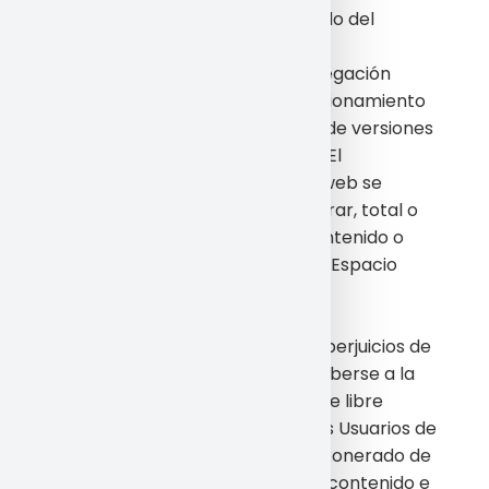
Abuso indebido o inadecuado del
Espacio Web.
Errores de seguridad o navegación
producidos por un mal funcionamiento
del navegador o por el uso de versiones
no actualizadas del mismo. El
administrador del espacio web se
reservan el derecho de retirar, total o
parcialmente, cualquier contenido o
información presente en el Espacio
Web.
La empresa excluye cualquier
responsabilidad por los daños y perjuicios de
toda naturaleza que pudieran deberse a la
mala utilización de los servicios de libre
disposición y uso por parte de los Usuarios de
Espacio Web. Asimismo queda exonerado de
cualquier responsabilidad por el contenido e