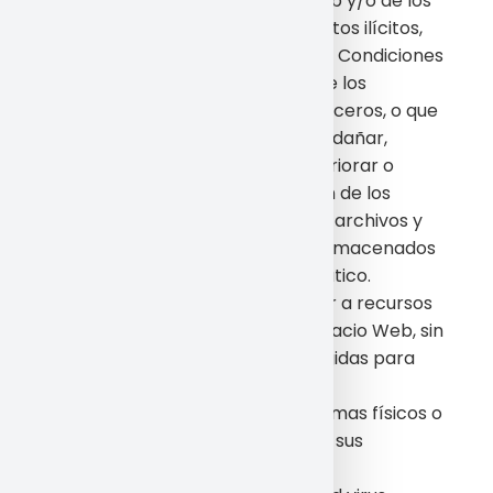
fraudulento del Espacio Web y/o de los
contenidos con fines o efectos ilícitos,
prohibidos en las presentes Condiciones
Generales de Uso, lesivos de los
derechos e intereses de terceros, o que
de cualquier forma puedan dañar,
inutilizar, sobrecargar, deteriorar o
impedir la normal utilización de los
servicios o los documentos, archivos y
toda clase de contenidos almacenados
en cualquier equipo informático.
Acceder o intentar acceder a recursos
o áreas restringidas del Espacio Web, sin
cumplir las condiciones exigidas para
dicho acceso.
Provocar daños en los sistemas físicos o
lógicos del Espacio Web, de sus
proveedores o de terceros.