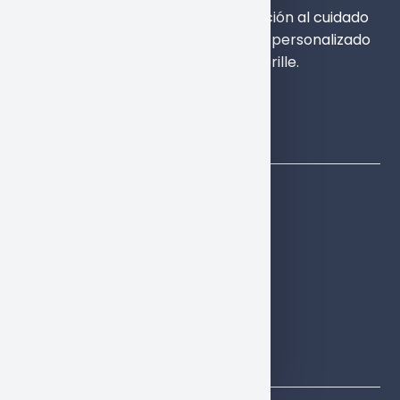
Clínica Landi: excelencia y dedicación al cuidado
dental integral. Innovación y trato personalizado
para que cada sonrisa brille.
Síguenos en:
Menú
Inicio
Quiénes somos
Servicios
Contacto