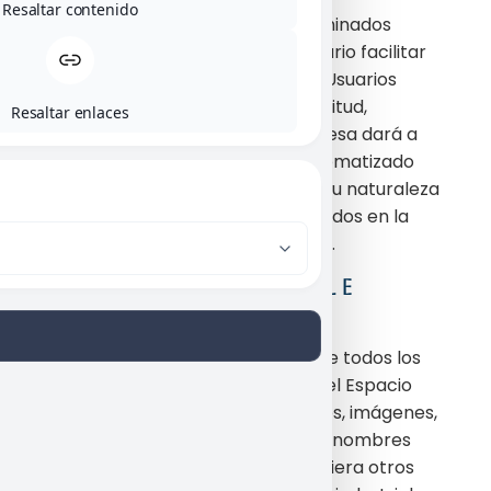
Resaltar contenido
Cuando para el acceso a determinados
contenidos o servicio sea necesario facilitar
datos de carácter personal, los Usuarios
garantizarán su veracidad, exactitud,
Resaltar enlaces
autenticidad y vigencia. La empresa dará a
dichos datos el tratamiento automatizado
que corresponda en función de su naturaleza
o finalidad, en los términos indicados en la
sección de Política de Privacidad.
4. PROPIEDAD INDUSTRIAL E
INTELECTUAL
El Usuario reconoce y acepta que todos los
contenidos que se muestran en el Espacio
Web y en especial, diseños, textos, imágenes,
logos, iconos, botones, software, nombres
comerciales, marcas, o cualesquiera otros