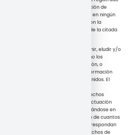
por ningún sistema de recuperación de
información, en ninguna forma ni en ningún
medio, a menos que se cuente con la
autorización previa, por escrito, de la citada
Entidad.
Asimismo queda prohibido suprimir, eludir y/o
manipular el «copyright» así como los
dispositivos técnicos de protección, o
cualesquiera mecanismos de información
que pudieren contener los contenidos. El
Usuario de este Espacio Web se
compromete a respetar los derechos
enunciados y a evitar cualquier actuación
que pudiera perjudicarlos, reservándose en
todo caso la empresa el ejercicio de cuantos
medios o acciones legales le correspondan
en defensa de sus legítimos derechos de