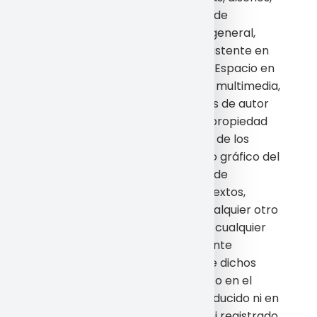
logotipos, imágenes, programas de
ordenador, códigos fuente y, en general,
cualquier creación intelectual existente en
este Espacio, así como el propio Espacio en
su conjunto, como obra artística multimedia,
están protegidos como derechos de autor
por la legislación en materia de propiedad
intelectual. La empresa es titular de los
elementos que integran el diseño gráfico del
Espacio Web, lo menús, botones de
navegación, el código HTML, los textos,
imágenes, texturas, gráficos y cualquier otro
contenido del Espacio Web o, en cualquier
caso dispone de la correspondiente
autorización para la utilización de dichos
elementos. El contenido dispuesto en el
Espacio Web no podrá ser reproducido ni en
todo ni en parte, ni transmitido, ni registrado