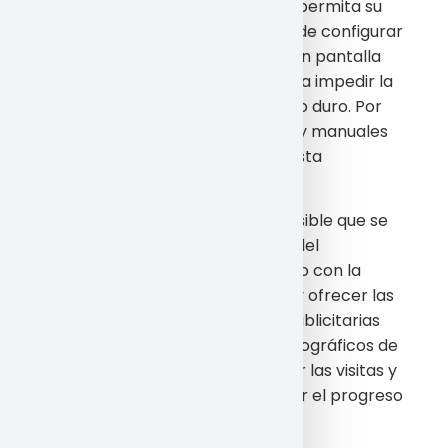
Espacio Web, cuando el Usuario permita su
recepción. Si usted lo desea puede configurar
su navegador para ser avisado en pantalla
de la recepción de cookies y para impedir la
instalación de cookies en su disco duro. Por
favor consulte las instrucciones y manuales
de su navegador para ampliar esta
información.
Gracias a las cookies, resulta posible que se
pueda reconocer el navegador del
ordenador utilizado por el Usuario con la
finalidad de facilitar contenidos y ofrecer las
preferencias de navegación u publicitarias
que el Usuario, a los perfiles demográficos de
los Usuarios así como para medir las visitas y
parámetros del tráfico, controlar el progreso
y número de entradas.