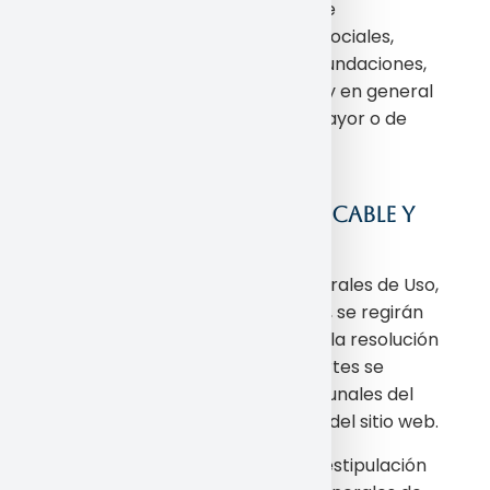
del suministro eléctrico, líneas de
telecomunicaciones, conflictos sociales,
huelgas, rebelión, explosiones, inundaciones,
actos y omisiones del Gobierno, y en general
todos los supuestos de fuerza mayor o de
caso fortuito.
12. RESOLUCIÓN DE
CONTROVERSIAS. LEY APLICABLE Y
JURISDICCIÓN
Las presentes Condiciones Generales de Uso,
así como el uso del Espacio Web, se regirán
por la legislación española. Para la resolución
de cualquier controversia las partes se
someterán a los Juzgados y Tribunales del
domicilio social del Responsable del sitio web.
En el supuesto de que cualquier estipulación